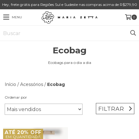
Hey, frete grátis para Regiões Sul e Sudeste nas compras acima de R$279,90
MENU
0
Ecobag
Ecobags para o dia a dia
Início
/
Acessórios
/
Ecobag
Ordenar por
FILTRAR
ATÉ 20% OFF
EM QUANTIDADE