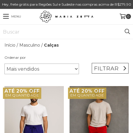
Hey, frete grátis para Regiões Sul e Sudeste nas compras acima de R$279,90
MENU
0
Início
/
Masculino
/
Calças
Ordenar por
FILTRAR
ATÉ 20% OFF
ATÉ 20% OFF
EM QUANTIDADE
EM QUANTIDADE