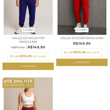
11 CORES
3 CORES
CALÇA DE MOLETOM
CALÇA JOGGER MASCULINA
MASCULINA
R$149,90
R$149,90
R$179,90
2
x de
R$74,95
sem juros
2
x de
R$74,95
sem juros
COMPRAR
COMPRAR
ATÉ 20% OFF
EM QUANTIDADE