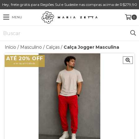
Hey, frete grátis para Regiões Sul e Sudeste nas compras acima de R$279,90
MENU
0
Início
/
Masculino
/
Calças
/
Calça Jogger Masculina
ATÉ 20% OFF
em quantidade